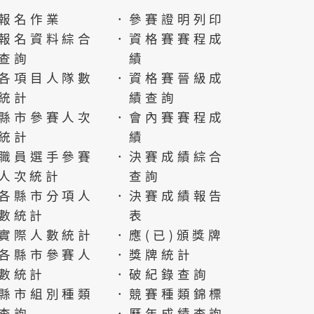
報名作業
．參賽證明列印
報名資料綜合
．資格賽賽程成
查詢
績
各項目人隊數
．資格賽晉級成
統計
績查詢
縣市參賽人次
．會內賽賽程成
統計
績
職員選手參賽
．決賽成績綜合
人次統計
查詢
各縣市分項人
．決賽成績報告
數統計
表
實際人數統計
．應(已)頒獎牌
各縣市參賽人
．獎牌統計
數統計
．破紀錄查詢
縣市組別種類
．競賽種類錦標
查詢
．歷年成績查詢