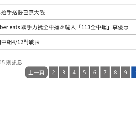
男選手送醫已無大礙
| Uber eats 聯手力挺全中運🎉輸入「113全中運」享優惠
中組4/12對戰表
 245 則訊息