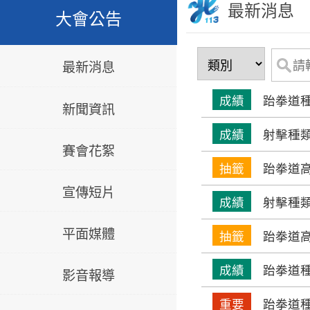
最新消息
大會公告
最新消息
成績
跆拳道種
新聞資訊
成績
射擊種類-
賽會花絮
抽籤
跆拳道高
宣傳短片
成績
射擊種類-
平面媒體
抽籤
跆拳道高
成績
跆拳道種
影音報導
重要
跆拳道種