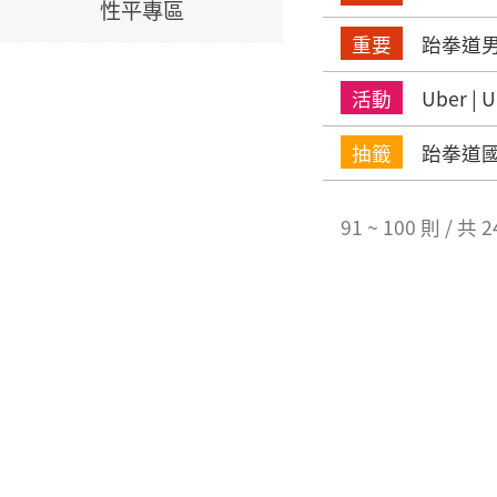
性平專區
重要
跆拳道
活動
Uber 
抽籤
跆拳道國
91 ~ 100 則 / 共