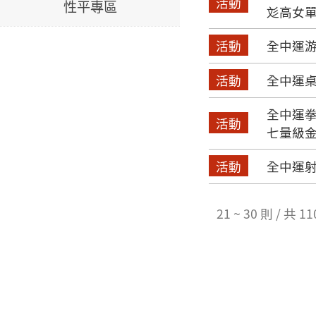
活動
性平專區
彣高女
活動
全中運游
活動
全中運桌
全中運
活動
七量級
活動
全中運射
21 ~ 30 則 / 共 