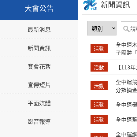
新聞資訊
大會公告
最新消息
全中運木
新聞資訊
活動
子團體「
賽會花絮
活動
【113
全中運
宣傳短片
活動
分數摘
平面媒體
活動
全中運舉
活動
全中運擊
影音報導
全中運網