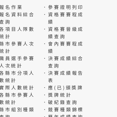
報名作業
．參賽證明列印
報名資料綜合
．資格賽賽程成
查詢
績
各項目人隊數
．資格賽晉級成
統計
績查詢
縣市參賽人次
．會內賽賽程成
統計
績
職員選手參賽
．決賽成績綜合
人次統計
查詢
各縣市分項人
．決賽成績報告
數統計
表
實際人數統計
．應(已)頒獎牌
各縣市參賽人
．獎牌統計
數統計
．破紀錄查詢
縣市組別種類
．競賽種類錦標
查詢
．歷年成績查詢