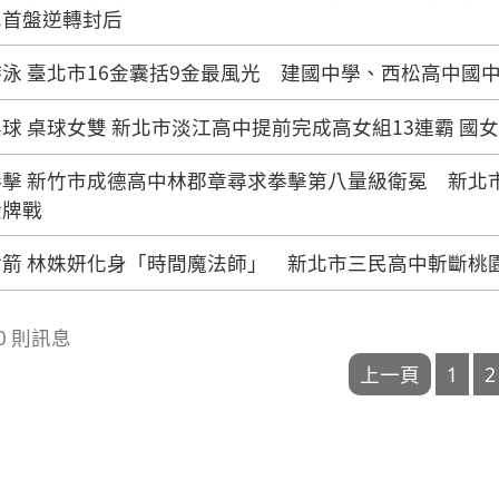
單首盤逆轉封后
泳 臺北市16金囊括9金最風光 建國中學、西松高中國
球 桌球女雙 新北市淡江高中提前完成高女組13連霸 國女
拳擊 新竹市成德高中林郡章尋求拳擊第八量級衛冕 新北
金牌戰
箭 林姝妍化身「時間魔法師」 新北市三民高中斬斷桃
110 則訊息