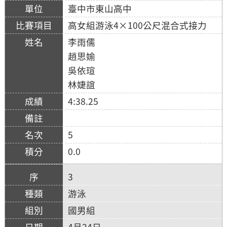
臺中市東山高中
高女組游泳4×100公尺混合式接力
李雨儒
趙思媮
吳依瑄
林婕誼
4:38.25
5
0.0
3
游泳
國男組
4月24日