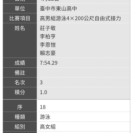
臺中市東山高中
高男組游泳4×200公尺自由式接力
莊子敬
李柏亨
李恩愷
賴志豪
7:54.29
3
1.0
18
游泳
高女組