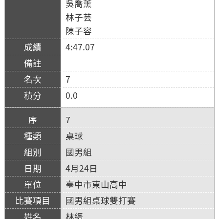
吳喬薰
林子芸
陳子容
4:47.07
7
0.0
7
桌球
國男組
4月24日
臺中市東山高中
國男組桌球雙打賽
林縉