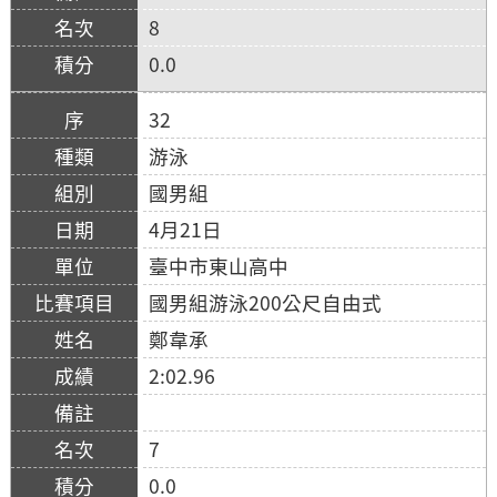
8
0.0
32
游泳
國男組
4月21日
臺中市東山高中
國男組游泳200公尺自由式
鄭韋承
2:02.96
7
0.0