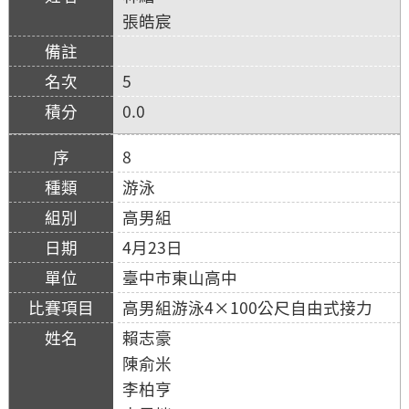
張皓宸
5
0.0
8
游泳
高男組
4月23日
臺中市東山高中
高男組游泳4×100公尺自由式接力
賴志豪
陳俞米
李柏亨