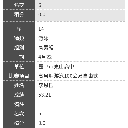
6
0.0
14
游泳
高男組
4月22日
臺中市東山高中
高男組游泳100公尺自由式
李恩愷
53.21
5
0.0