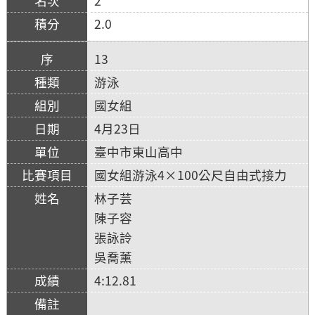
2
2.0
13
游泳
國女組
4月23日
臺中市東山高中
國女組游泳4×100公尺自由式接力
林子芸
陳子容
張詠詅
吳喬薰
4:12.81