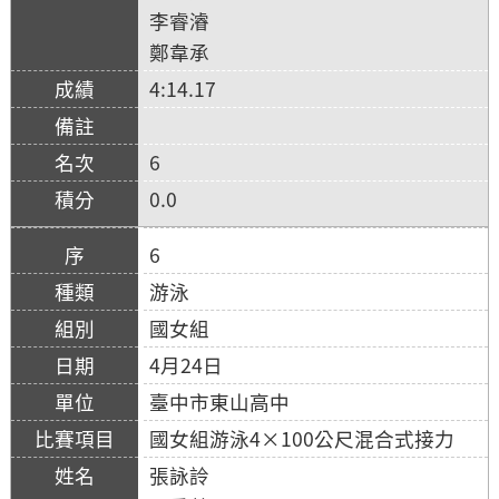
李睿濬
鄭韋承
4:14.17
6
0.0
6
游泳
國女組
4月24日
臺中市東山高中
國女組游泳4×100公尺混合式接力
張詠詅