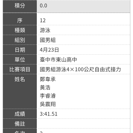
0.0
12
游泳
國男組
4月23日
臺中市東山高中
國男組游泳4×100公尺自由式接力
鄭韋承
黃浩
李睿濬
吳震翔
3:41.51