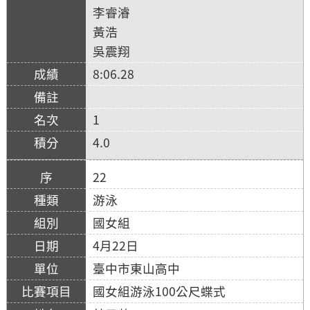
李睿濬
黃浩
吳震翔
8:06.28
1
4.0
22
游泳
國女組
4月22日
臺中市東山高中
國女組游泳100公尺蝶式