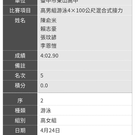
臺中市東山高中
高男組游泳4×100公尺混合式接力
陳俞米
賴志豪
張玟諺
李恩愷
4:02.90
5
0.0
2
游泳
高女組
4月24日