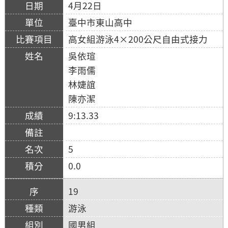
4月22日
臺中市東山高中
高女組游泳4×200公尺自由式接力
吳依瑄
李雨儒
林婕誼
陳亦潔
9:13.33
5
0.0
19
游泳
國男組