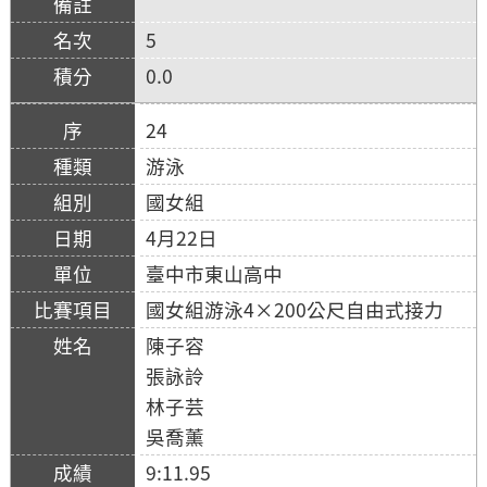
5
0.0
24
游泳
國女組
4月22日
臺中市東山高中
國女組游泳4×200公尺自由式接力
陳子容
張詠詅
林子芸
吳喬薰
9:11.95