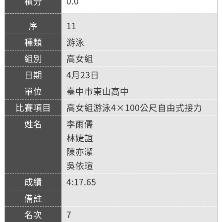
0.0
11
游泳
高女組
4月23日
臺中市東山高中
高女組游泳4×100公尺自由式接力
李雨儒
林婕誼
陳亦潔
吳依瑄
4:17.65
7