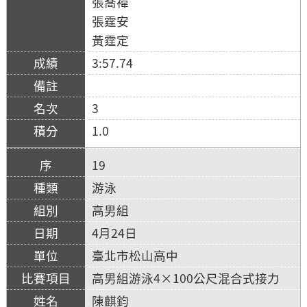
張喬禕
張霆安
黃霆定
3:57.74
3
1.0
19
游泳
高男組
4月24日
臺北市松山高中
高男組游泳4×100公尺混合式接力
陳麒鈞