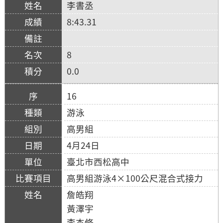
李書丞
8:43.31
8
0.0
16
游泳
高男組
4月24日
臺北市西松高中
高男組游泳4×100公尺混合式接力
詹皓翔
黃澤宇
李杰修