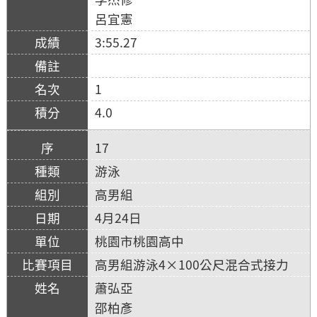
呂宜憲
3:55.27
1
4.0
17
游泳
高男組
4月24日
桃園市桃園高中
高男組游泳4×100公尺混合式接力
蕭弘亞
邵柏彥