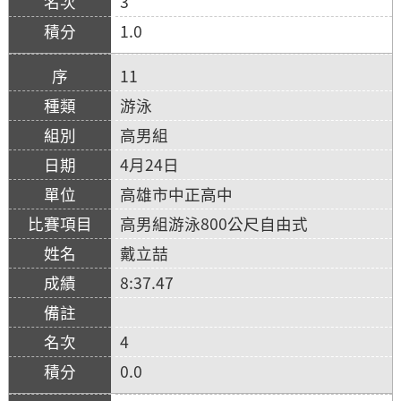
3
1.0
11
游泳
高男組
4月24日
高雄市中正高中
高男組游泳800公尺自由式
戴立喆
8:37.47
4
0.0