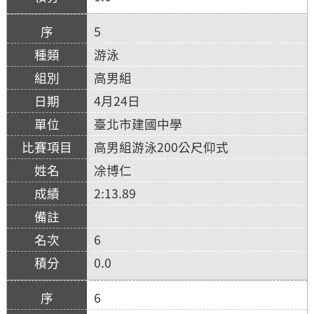
5
游泳
高男組
4月24日
臺北市建國中學
高男組游泳200公尺仰式
凃博仁
2:13.89
6
0.0
6