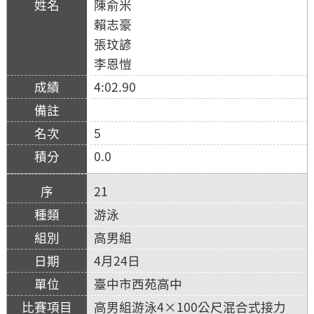
陳俞米
賴志豪
張玟諺
李恩愷
4:02.90
5
0.0
21
游泳
高男組
4月24日
臺中市西苑高中
高男組游泳4×100公尺混合式接力