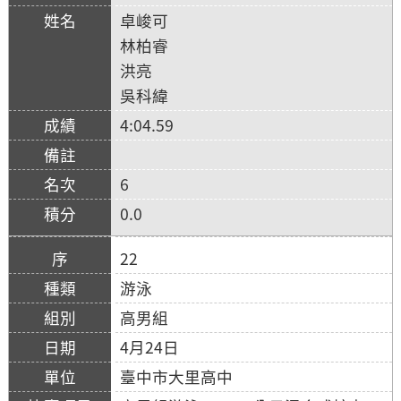
卓峻可
林柏睿
洪亮
吳科緯
4:04.59
6
0.0
22
游泳
高男組
4月24日
臺中市大里高中