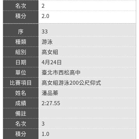
2
2.0
33
游泳
高女組
4月24日
臺北市西松高中
高女組游泳200公尺仰式
潘品蓁
2:27.55
3
1.0