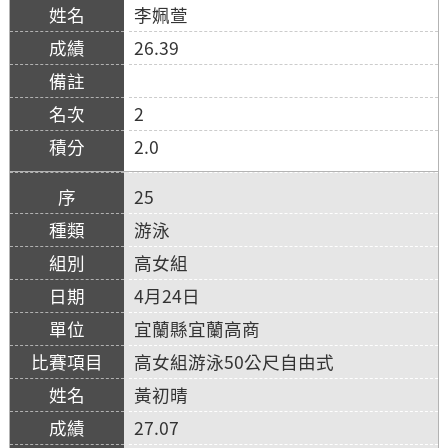
李姵萱
26.39
2
2.0
25
游泳
高女組
4月24日
宜蘭縣宜蘭高商
高女組游泳50公尺自由式
黃初晴
27.07