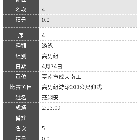
4
0.0
4
游泳
高男組
4月24日
臺南市成大南工
高男組游泳200公尺仰式
戴翊安
2:13.09
5
0.0