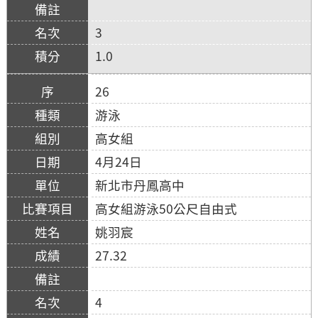
3
1.0
26
游泳
高女組
4月24日
新北市丹鳳高中
高女組游泳50公尺自由式
姚羽宸
27.32
4