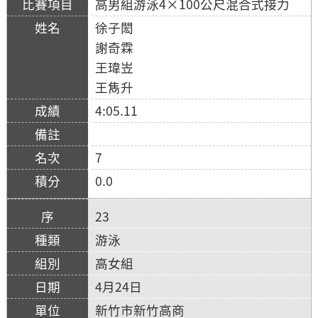
高男組游泳4×100公尺混合式接力
徐子閎
謝奇霖
王瑋岦
王雋升
4:05.11
7
0.0
23
游泳
高女組
4月24日
新竹市新竹高商