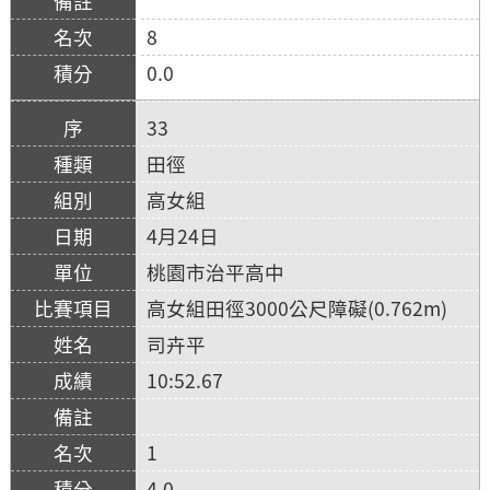
8
0.0
33
田徑
高女組
4月24日
桃園市治平高中
高女組田徑3000公尺障礙(0.762m)
司卉平
10:52.67
1
4.0