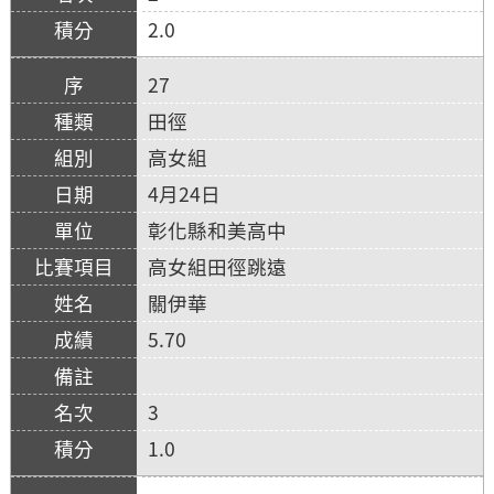
2.0
27
田徑
高女組
4月24日
彰化縣和美高中
高女組田徑跳遠
關伊華
5.70
3
1.0