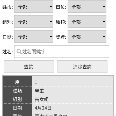
縣市:
單位:
組別:
種類:
日期:
獎牌:
姓名:
1
舉重
高女組
4月24日