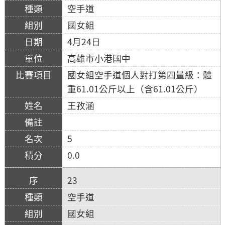
空手道
國女組
4月24日
高雄市小港國中
國女組空手道個人對打第四量級：體
重61.01公斤以上（含61.01公斤）
王孜涵
5
0.0
23
空手道
國女組