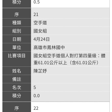
0.5
21
空手道
國女組
4月24日
高雄市鳳林國中
國女組空手道個人對打第四量級：體
重61.01公斤以上（含61.01公斤）
陳芷妤
5
0.0
22