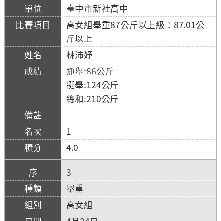
臺中市新社高中
高女組舉重87公斤以上級：87.01公
斤以上
林沛妤
抓舉:86公斤
挺舉:124公斤
總和:210公斤
1
4.0
3
舉重
高女組
4月24日