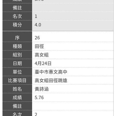
1
4.0
26
田徑
高女組
4月24日
臺中市惠文高中
高女組田徑跳遠
黃詩涵
5.76
2