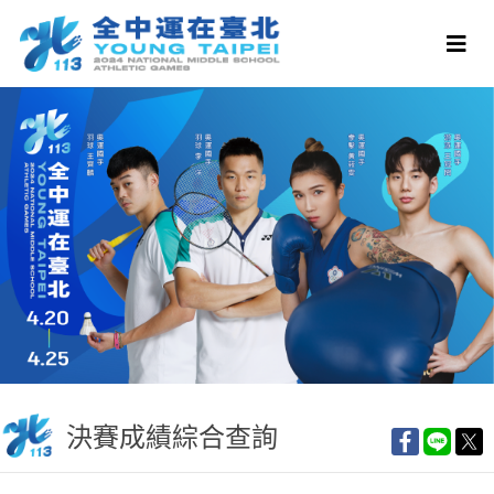
決賽成績綜合查詢