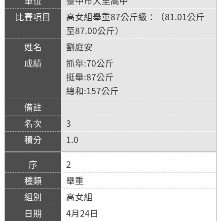
臺中市大里高中
高女組舉重87公斤級：（81.01公斤
至87.00公斤）
劉庭安
抓舉:70公斤
挺舉:87公斤
總和:157公斤
3
1.0
2
舉重
高女組
4月24日