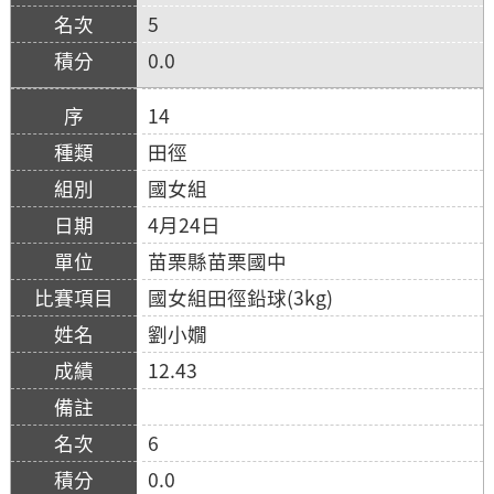
5
0.0
14
田徑
國女組
4月24日
苗栗縣苗栗國中
國女組田徑鉛球(3kg)
劉小嫺
12.43
6
0.0