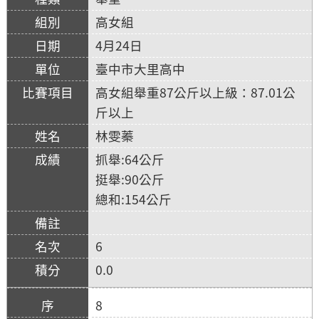
高女組
4月24日
臺中市大里高中
高女組舉重87公斤以上級：87.01公
斤以上
林雯蓁
抓舉:64公斤
挺舉:90公斤
總和:154公斤
6
0.0
8