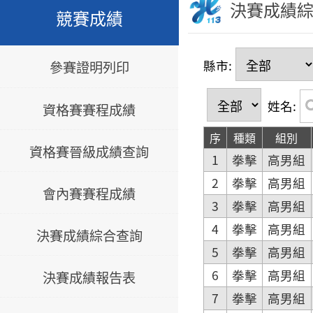
決賽成績
競賽成績
縣市:
參賽證明列印
姓名:
資格賽賽程成績
序
種類
組別
資格賽晉級成績查詢
1
拳擊
高男組
2
拳擊
高男組
會內賽賽程成績
3
拳擊
高男組
4
拳擊
高男組
決賽成績綜合查詢
5
拳擊
高男組
6
拳擊
高男組
決賽成績報告表
7
拳擊
高男組