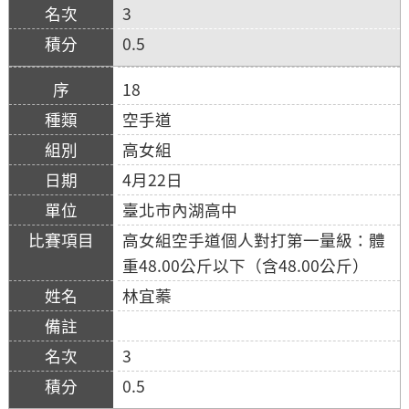
3
0.5
18
空手道
高女組
4月22日
臺北市內湖高中
高女組空手道個人對打第一量級：體
重48.00公斤以下（含48.00公斤）
林宜蓁
3
0.5