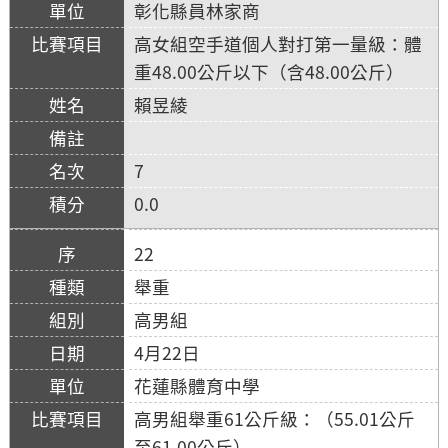
彰化縣員林家商
高女組空手道個人對打第一量級：體
重48.00公斤以下（含48.00公斤）
賴昱綾
7
0.0
22
舉重
高男組
4月22日
花蓮縣體育中學
高男組舉重61公斤級：（55.01公斤
至61.00公斤）