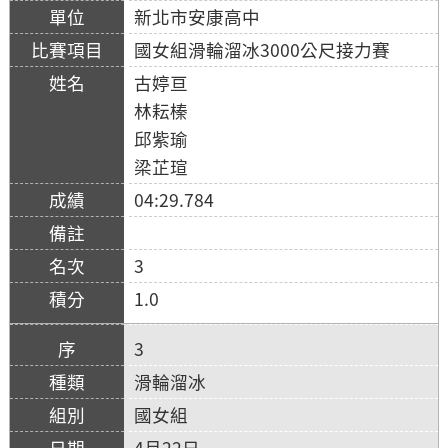
新北市安康高中
國女組滑輪溜冰3000公尺接力賽
古婷亘
林耘榛
邱紫瑜
梁芷瑄
04:29.784
3
1.0
3
滑輪溜冰
國女組
4月22日