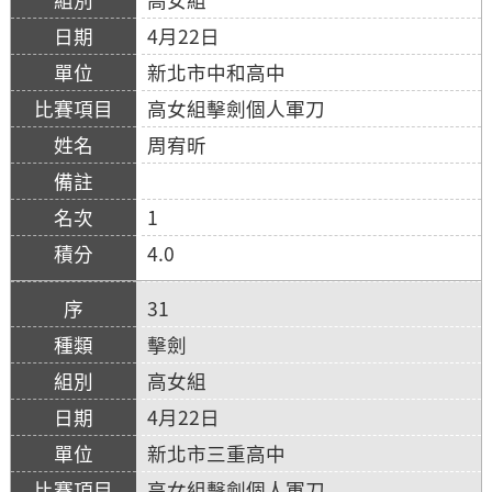
4月22日
新北市中和高中
高女組擊劍個人軍刀
周宥昕
1
4.0
31
擊劍
高女組
4月22日
新北市三重高中
高女組擊劍個人軍刀