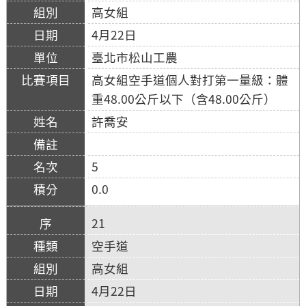
高女組
4月22日
臺北市松山工農
高女組空手道個人對打第一量級：體
重48.00公斤以下（含48.00公斤）
許喬安
5
0.0
21
空手道
高女組
4月22日