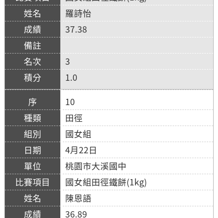
羅詩怡
37.38
3
1.0
10
田徑
國女組
4月22日
桃園市大溪國中
國女組田徑鐵餅(1kg)
陳恩語
36.89