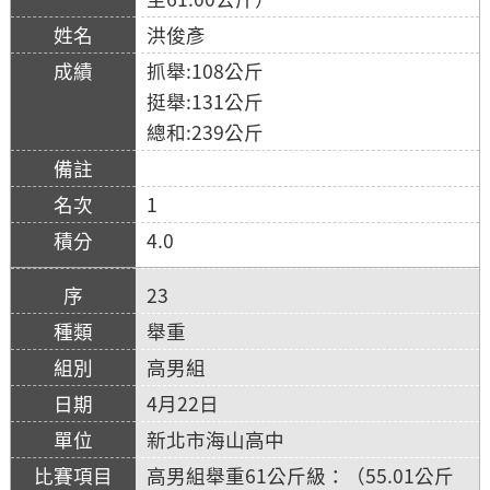
洪俊彥
抓舉:108公斤
挺舉:131公斤
總和:239公斤
1
4.0
23
舉重
高男組
4月22日
新北市海山高中
高男組舉重61公斤級：（55.01公斤