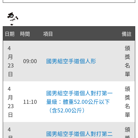
日期
時間
項目
備註
4
頒
月
獎
09:00
國男組空手道個人形
23
名
日
單
4
頒
國男組空手道個人對打第一
月
獎
11:10
量級：體重52.00公斤以下
23
名
（含52.00公斤）
日
單
4
頒
國男組空手道個人對打第二
月
獎