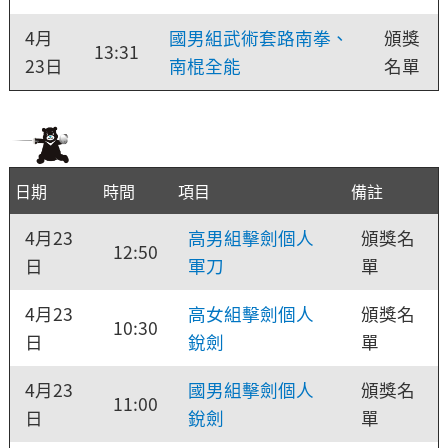
4月
國男組武術套路南拳、
頒獎
13:31
23日
南棍全能
名單
日期
時間
項目
備註
4月23
高男組擊劍個人
頒獎名
12:50
日
軍刀
單
4月23
高女組擊劍個人
頒獎名
10:30
日
銳劍
單
4月23
國男組擊劍個人
頒獎名
11:00
日
銳劍
單