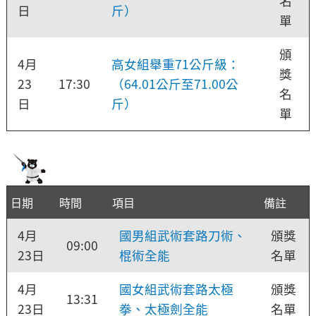
名
日
斤）
單
頒
4月
高女組舉重71公斤級：
獎
23
17:30
（64.01公斤至71.00公
名
日
斤）
單
日期
時間
項目
備註
4月
國男組武術套路刀術、
頒獎
09:00
23日
棍術全能
名單
4月
國女組武術套路太極
頒獎
13:31
23日
拳、太極劍全能
名單