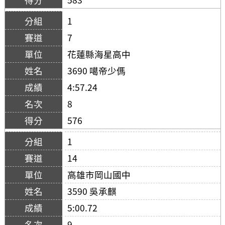
1
7
花蓮縣海星高中
3690 噶帝少傌
4:57.24
8
576
1
14
高雄市岡山國中
3590 吳承麒
5:00.72
9