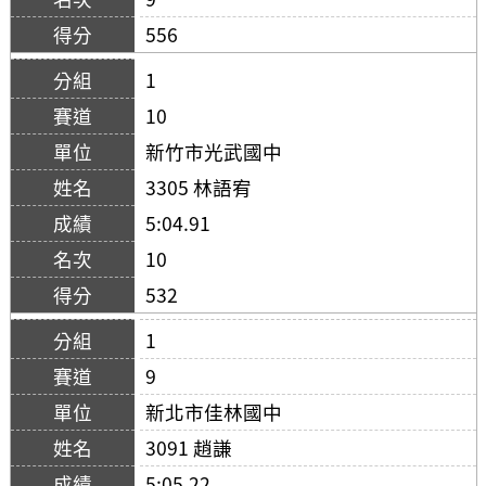
556
1
10
新竹市光武國中
3305 林語宥
5:04.91
10
532
1
9
新北市佳林國中
3091 趙謙
5:05.22