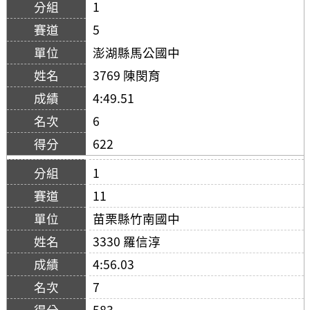
1
5
澎湖縣馬公國中
3769 陳閔育
4:49.51
6
622
1
11
苗栗縣竹南國中
3330 羅信淳
4:56.03
7
583