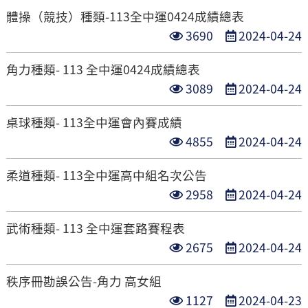
閱
布
體操（競技）種類-113全中運0424成績總表
次
日
點
發
3690
2024-04-24
數
期
閱
布
角力種類- 113 全中運0424成績總表
次
日
點
發
3089
2024-04-24
數
期
閱
布
桌球種類- 113全中運會內賽成績
次
日
點
發
4855
2024-04-24
數
期
閱
布
柔道種類- 113全中運高中組名次公告
次
日
點
發
2958
2024-04-24
數
期
閱
布
武術種類- 113 全中運套路賽程表
次
日
點
發
2675
2024-04-24
數
期
閱
布
秩序冊勘誤公告-角力 高女組
次
日
點
發
1127
2024-04-23
數
期