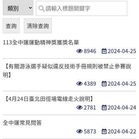
113全中運運動精神獎獲獎名單
點
發
8946
2024-04-25
閱
布
【有關游泳選手疑似違反技術手冊規則被禁止參賽說
次
日
明】
數
期
點
發
4389
2024-04-25
閱
布
【4月24日臺北田徑場電線走火說明】
次
日
點
發
2781
2024-04-24
數
期
閱
布
全中運常見問答
次
日
點
發
5873
2024-04-22
數
期