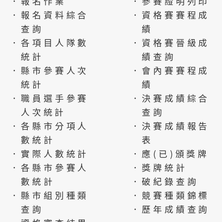
．報名作業
．參賽證明列印
．報名資料綜合
．資格賽賽程成
查詢
績
．各項目人隊數
．資格賽晉級成
統計
績查詢
．縣市參賽人次
．會內賽賽程成
統計
績
．職員選手參賽
．決賽成績綜合
人次統計
查詢
．各縣市分項人
．決賽成績報告
數統計
表
．實際人數統計
．應(已)頒獎牌
．各縣市參賽人
．獎牌統計
數統計
．破紀錄查詢
．縣市組別種類
．競賽種類錦標
查詢
．歷年成績查詢