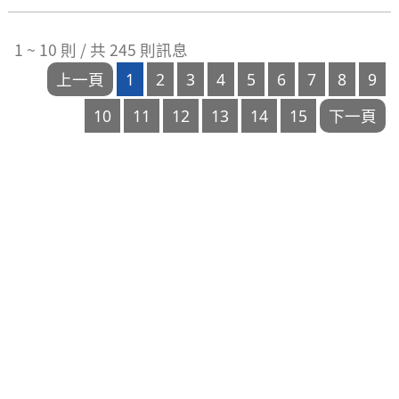
閱
布
次
日
1 ~ 10 則 / 共 245 則訊息
數
期