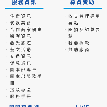
服務資訊
募資贊助
．住宿資訊
．收支管理運用
．餐飲美食
要點
．合作商家優惠
．認捐及認養要
．醫護資訊
點
．觀光旅遊
．我要捐款
．藝文活動
．贊助廠商
．交通資訊
．保險資訊
．團本部專車
．團本部服務手
冊
．接駁專區
．服務手冊