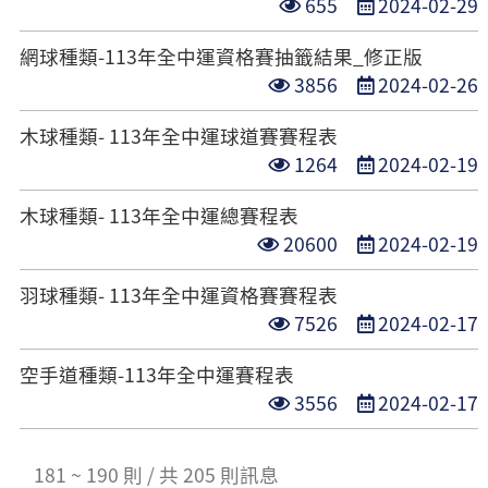
點
發
655
2024-02-29
數
期
閱
布
網球種類-113年全中運資格賽抽籤結果_修正版
次
日
點
發
3856
2024-02-26
數
期
閱
布
木球種類- 113年全中運球道賽賽程表
次
日
點
發
1264
2024-02-19
數
期
閱
布
木球種類- 113年全中運總賽程表
次
日
點
發
20600
2024-02-19
數
期
閱
布
羽球種類- 113年全中運資格賽賽程表
次
日
點
發
7526
2024-02-17
數
期
閱
布
空手道種類-113年全中運賽程表
次
日
點
發
3556
2024-02-17
數
期
閱
布
次
日
181 ~ 190 則 / 共 205 則訊息
數
期