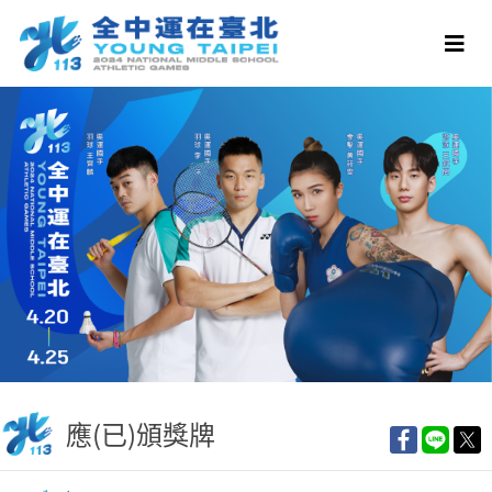
應(已)頒獎牌