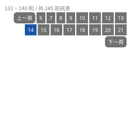
次
日
131 ~ 140 則 / 共 245 則訊息
數
期