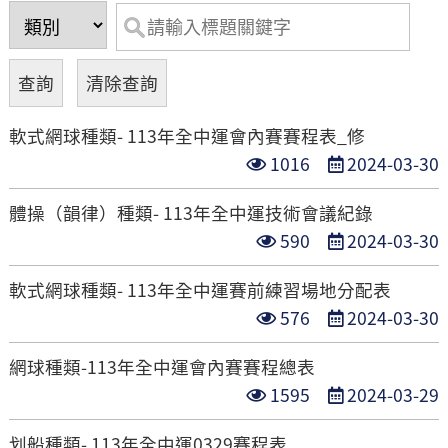
軟式網球種類- 113年全中運會內賽賽程表_修
點
發
1016
2024-03-30
閱
布
體操（韻律）種類- 113年全中運技術會議紀錄
次
日
點
發
590
2024-03-30
數
期
閱
布
軟式網球種類- 113年全中運賽前練習場地分配表
次
日
點
發
576
2024-03-30
數
期
閱
布
網球種類-113年全中運會內賽賽程總表
次
日
點
發
1595
2024-03-29
數
期
閱
布
划船種類- 113年全中運0329賽程表