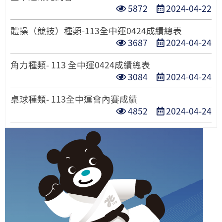
點
發
5872
2024-04-22
數
期
閱
布
體操（競技）種類-113全中運0424成績總表
次
日
點
發
3687
2024-04-24
數
期
閱
布
角力種類- 113 全中運0424成績總表
次
日
點
發
3084
2024-04-24
數
期
閱
布
桌球種類- 113全中運會內賽成績
次
日
點
發
4852
2024-04-24
數
期
閱
布
次
日
數
期