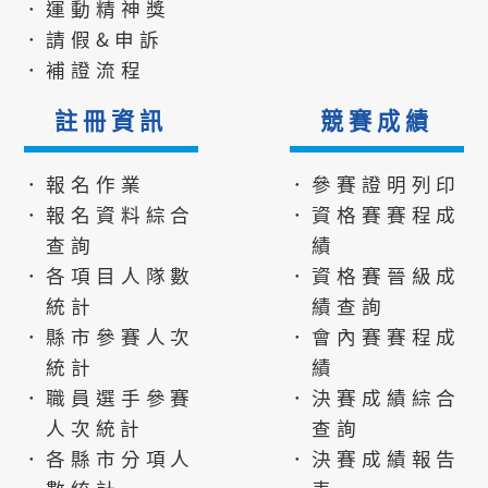
．運動精神獎
．請假&申訴
．補證流程
註冊資訊
競賽成績
．報名作業
．參賽證明列印
．報名資料綜合
．資格賽賽程成
查詢
績
．各項目人隊數
．資格賽晉級成
統計
績查詢
．縣市參賽人次
．會內賽賽程成
統計
績
．職員選手參賽
．決賽成績綜合
人次統計
查詢
．各縣市分項人
．決賽成績報告