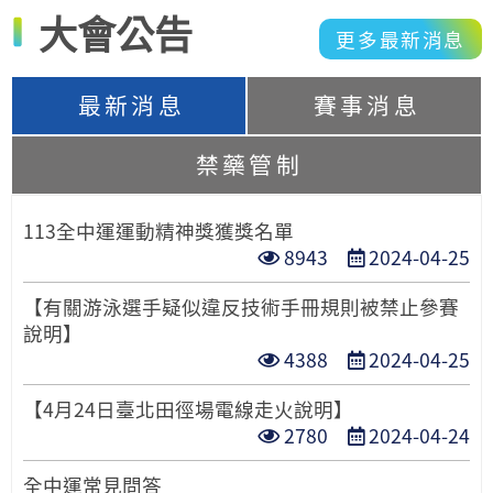
大會公告
更多最新消息
最新消息
賽事消息
禁藥管制
113全中運運動精神獎獲獎名單
點
發
8943
2024-04-25
閱
布
【有關游泳選手疑似違反技術手冊規則被禁止參賽
次
日
說明】
數
期
點
發
4388
2024-04-25
閱
布
【4月24日臺北田徑場電線走火說明】
次
日
點
發
2780
2024-04-24
數
期
閱
布
全中運常見問答
次
日