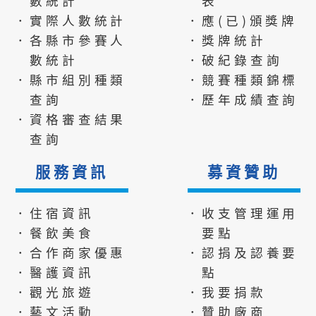
數統計
表
．實際人數統計
．應(已)頒獎牌
．各縣市參賽人
．獎牌統計
數統計
．破紀錄查詢
．縣市組別種類
．競賽種類錦標
查詢
．歷年成績查詢
．資格審查結果
查詢
服務資訊
募資贊助
．住宿資訊
．收支管理運用
．餐飲美食
要點
．合作商家優惠
．認捐及認養要
．醫護資訊
點
．觀光旅遊
．我要捐款
．藝文活動
．贊助廠商