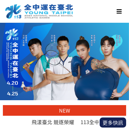
NEW
飛漾臺北 競逐榮耀 113全中運在臺北
更多快訊