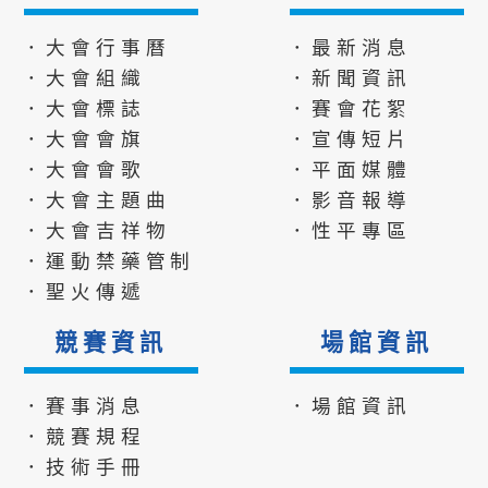
．大會行事曆
．最新消息
．大會組織
．新聞資訊
．大會標誌
．賽會花絮
．大會會旗
．宣傳短片
．大會會歌
．平面媒體
．大會主題曲
．影音報導
．大會吉祥物
．性平專區
．運動禁藥管制
．聖火傳遞
競賽資訊
場館資訊
．賽事消息
．場館資訊
．競賽規程
．技術手冊