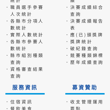
統計
績
．職員選手參賽
．決賽成績綜合
人次統計
查詢
．各縣市分項人
．決賽成績報告
數統計
表
．實際人數統計
．應(已)頒獎牌
．各縣市參賽人
．獎牌統計
數統計
．破紀錄查詢
．縣市組別種類
．競賽種類錦標
查詢
．歷年成績查詢
．資格審查結果
查詢
服務資訊
募資贊助
．住宿資訊
．收支管理運用
．餐飲美食
要點