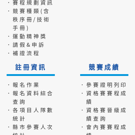
．賽程規劃資訊
．競賽種類(含
秩序冊/技術
手冊)
．運動精神獎
．請假&申訴
．補證流程
註冊資訊
競賽成績
．報名作業
．參賽證明列印
．報名資料綜合
．資格賽賽程成
查詢
績
．各項目人隊數
．資格賽晉級成
統計
績查詢
．縣市參賽人次
．會內賽賽程成