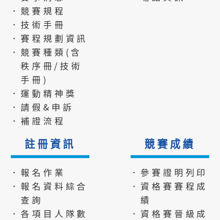
．競賽規程
．技術手冊
．賽程規劃資訊
．競賽種類(含
秩序冊/技術
手冊)
．運動精神獎
．請假&申訴
．補證流程
註冊資訊
競賽成績
．報名作業
．參賽證明列印
．報名資料綜合
．資格賽賽程成
查詢
績
．各項目人隊數
．資格賽晉級成