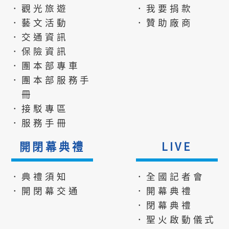
．觀光旅遊
．我要捐款
．藝文活動
．贊助廠商
．交通資訊
．保險資訊
．團本部專車
．團本部服務手
冊
．接駁專區
．服務手冊
開閉幕典禮
LIVE
．典禮須知
．全國記者會
．開閉幕交通
．開幕典禮
．閉幕典禮
．聖火啟動儀式