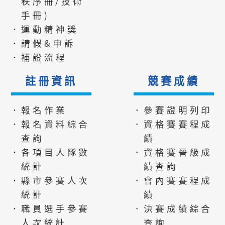
秩序冊/技術
手冊)
．運動精神獎
．請假&申訴
．補證流程
註冊資訊
競賽成績
．報名作業
．參賽證明列印
．報名資料綜合
．資格賽賽程成
查詢
績
．各項目人隊數
．資格賽晉級成
統計
績查詢
．縣市參賽人次
．會內賽賽程成
統計
績
．職員選手參賽
．決賽成績綜合
人次統計
查詢