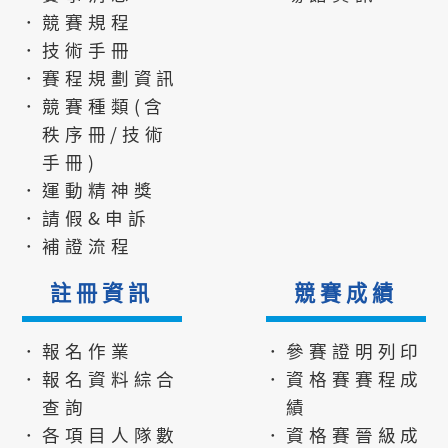
．競賽規程
．技術手冊
．賽程規劃資訊
．競賽種類(含
秩序冊/技術
手冊)
．運動精神獎
．請假&申訴
．補證流程
註冊資訊
競賽成績
．報名作業
．參賽證明列印
．報名資料綜合
．資格賽賽程成
查詢
績
．各項目人隊數
．資格賽晉級成