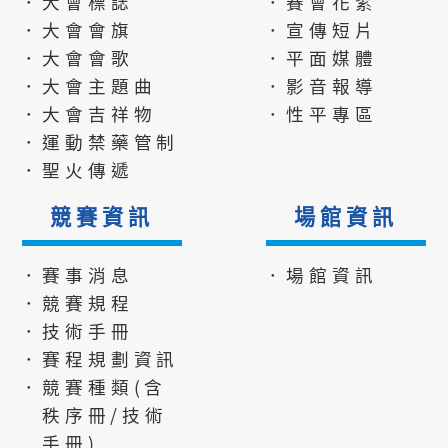
．大會標誌
．賽會花絮
．大會會旗
．宣傳短片
．大會會歌
．平面媒體
．大會主題曲
．影音報導
．大會吉祥物
．性平專區
．運動禁藥管制
．聖火傳遞
競賽資訊
場館資訊
．賽事消息
．場館資訊
．競賽規程
．技術手冊
．賽程規劃資訊
．競賽種類(含
秩序冊/技術
手冊)