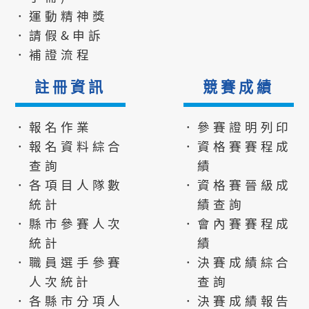
．運動精神獎
．請假&申訴
．補證流程
註冊資訊
競賽成績
．報名作業
．參賽證明列印
．報名資料綜合
．資格賽賽程成
查詢
績
．各項目人隊數
．資格賽晉級成
統計
績查詢
．縣市參賽人次
．會內賽賽程成
統計
績
．職員選手參賽
．決賽成績綜合
人次統計
查詢
．各縣市分項人
．決賽成績報告