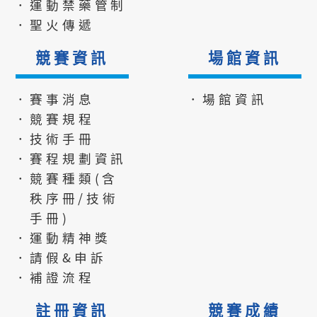
．運動禁藥管制
．聖火傳遞
競賽資訊
場館資訊
．賽事消息
．場館資訊
．競賽規程
．技術手冊
．賽程規劃資訊
．競賽種類(含
秩序冊/技術
手冊)
．運動精神獎
．請假&申訴
．補證流程
註冊資訊
競賽成績