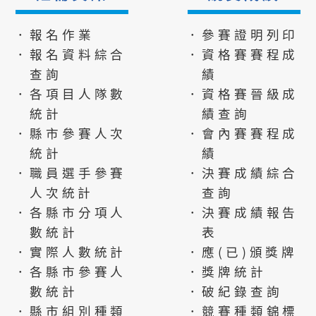
．報名作業
．參賽證明列印
．報名資料綜合
．資格賽賽程成
查詢
績
．各項目人隊數
．資格賽晉級成
統計
績查詢
．縣市參賽人次
．會內賽賽程成
統計
績
．職員選手參賽
．決賽成績綜合
人次統計
查詢
．各縣市分項人
．決賽成績報告
數統計
表
．實際人數統計
．應(已)頒獎牌
．各縣市參賽人
．獎牌統計
數統計
．破紀錄查詢
．縣市組別種類
．競賽種類錦標