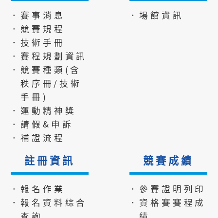
．賽事消息
．場館資訊
．競賽規程
．技術手冊
．賽程規劃資訊
．競賽種類(含
秩序冊/技術
手冊)
．運動精神獎
．請假&申訴
．補證流程
註冊資訊
競賽成績
．報名作業
．參賽證明列印
．報名資料綜合
．資格賽賽程成
查詢
績