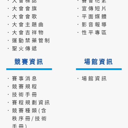
．大會標誌
．賽會花絮
．大會會旗
．宣傳短片
．大會會歌
．平面媒體
．大會主題曲
．影音報導
．大會吉祥物
．性平專區
．運動禁藥管制
．聖火傳遞
競賽資訊
場館資訊
．賽事消息
．場館資訊
．競賽規程
．技術手冊
．賽程規劃資訊
．競賽種類(含
秩序冊/技術
手冊)