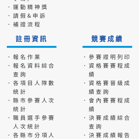
．運動精神獎
．請假&申訴
．補證流程
註冊資訊
競賽成績
．報名作業
．參賽證明列印
．報名資料綜合
．資格賽賽程成
查詢
績
．各項目人隊數
．資格賽晉級成
統計
績查詢
．縣市參賽人次
．會內賽賽程成
統計
績
．職員選手參賽
．決賽成績綜合
人次統計
查詢
．各縣市分項人
．決賽成績報告