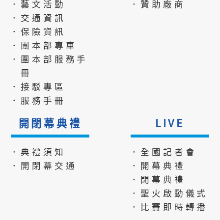
．藝文活動
．贊助廠商
．交通資訊
．保險資訊
．團本部專車
．團本部服務手
冊
．接駁專區
．服務手冊
開閉幕典禮
LIVE
．典禮須知
．全國記者會
．開閉幕交通
．開幕典禮
．閉幕典禮
．聖火啟動儀式
．比賽即時轉播